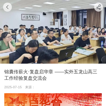
锦囊传薪火·复盘启华章 ——实外五龙山高三
工作经验复盘交流会
2025-07-15
来源：
锦囊传薪火
复盘启华章